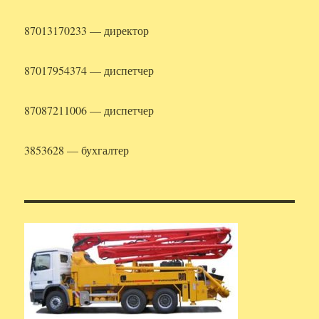
87013170233 — директор
87017954374 — диспетчер
87087211006 — диспетчер
3853628 — бухгалтер