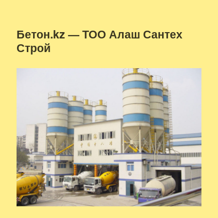
Бетон.kz — ТОО Алаш Сантех
Строй