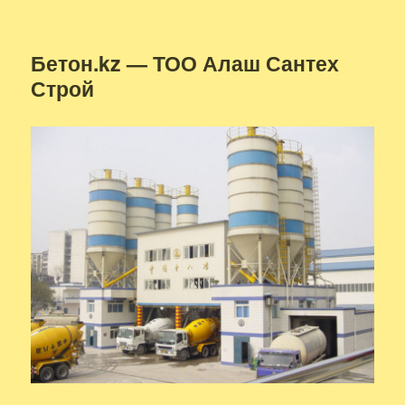
Бетон.kz — ТОО Алаш Сантех
Строй